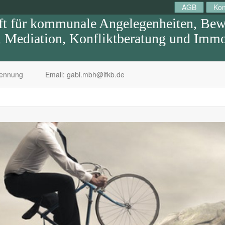
AGB
Kon
 für kommunale Angelegenheiten, Bewe
Mediation, Konfliktberatung und Immob
kennung
Email: gabi.mbh@ifkb.de