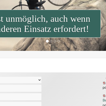
st unmöglich, auch wenn
deren Einsatz erfordert!
pd
B
pd