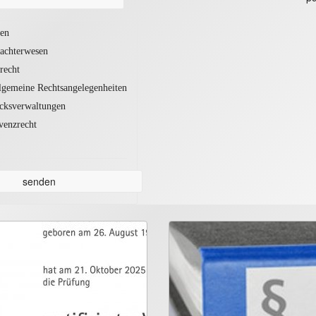
en
tachterwesen
recht
llgemeine Rechtsangelegenheiten
cksverwaltungen
venzrecht
senden