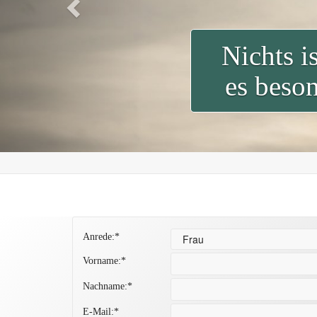
Nichts i
es beson
Anrede:*
Vorname:*
Nachname:*
E-Mail:*