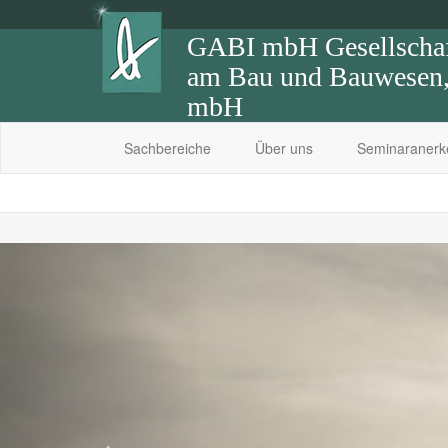
GABI mbH Gesellschaft
am Bau und Bauwesen, 
mbH
Sachbereiche
Über uns
Seminaraner
Previous